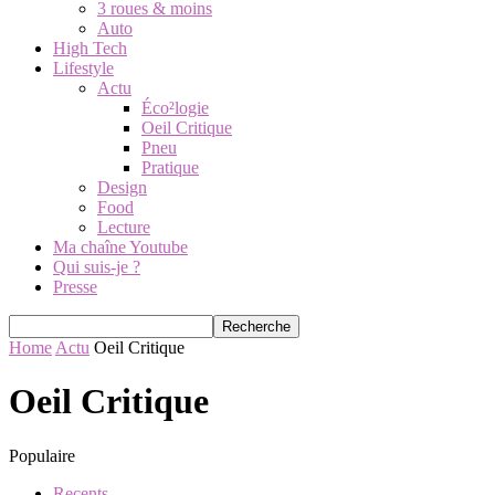
3 roues & moins
Auto
High Tech
Lifestyle
Actu
Éco²logie
Oeil Critique
Pneu
Pratique
Design
Food
Lecture
Ma chaîne Youtube
Qui suis-je ?
Presse
Home
Actu
Oeil Critique
Oeil Critique
Populaire
Recents