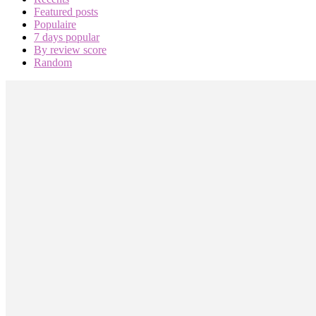
Featured posts
Populaire
7 days popular
By review score
Random