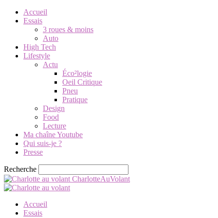
Accueil
Essais
3 roues & moins
Auto
High Tech
Lifestyle
Actu
Éco²logie
Oeil Critique
Pneu
Pratique
Design
Food
Lecture
Ma chaîne Youtube
Qui suis-je ?
Presse
Recherche
CharlotteAuVolant
Accueil
Essais