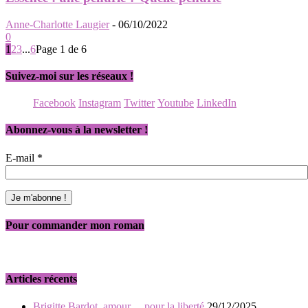
Anne-Charlotte Laugier
-
06/10/2022
0
1
2
3
...
6
Page 1 de 6
Suivez-moi sur les réseaux !
Facebook
Instagram
Twitter
Youtube
LinkedIn
Abonnez-vous à la newsletter !
E-mail
*
Pour commander mon roman
Articles récents
Brigitte Bardot, amour… pour la liberté
29/12/2025