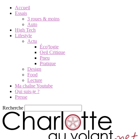
Accueil
Essais
3 roues & moins
Auto
High Tech
Lifestyle
Actu
Éco²logie
Oeil Critique
Pneu
Pratique
Design
Food
Lecture
Ma chaîne Youtube
Qui suis-je ?
Presse
Recherche