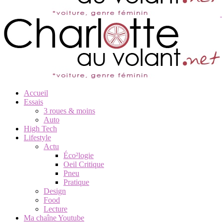
Accueil
Essais
3 roues & moins
Auto
High Tech
Lifestyle
Actu
Éco²logie
Oeil Critique
Pneu
Pratique
Design
Food
Lecture
Ma chaîne Youtube