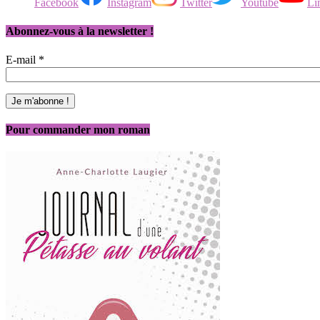
Facebook
Instagram
Twitter
Youtube
Li
Abonnez-vous à la newsletter !
E-mail
*
Pour commander mon roman