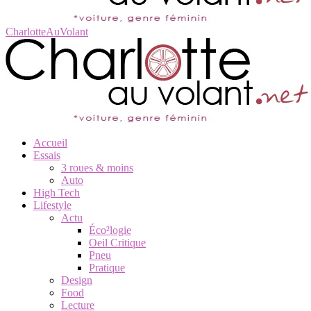
CharlotteAuVolant
Accueil
Essais
3 roues & moins
Auto
High Tech
Lifestyle
Actu
Éco²logie
Oeil Critique
Pneu
Pratique
Design
Food
Lecture