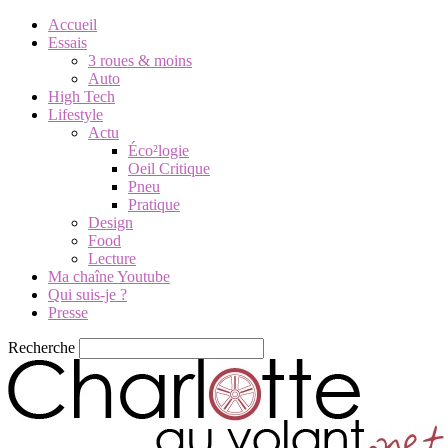
Accueil
Essais
3 roues & moins
Auto
High Tech
Lifestyle
Actu
Éco²logie
Oeil Critique
Pneu
Pratique
Design
Food
Lecture
Ma chaîne Youtube
Qui suis-je ?
Presse
Recherche