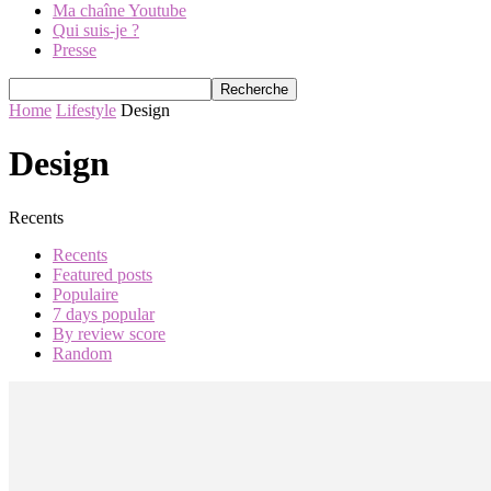
Ma chaîne Youtube
Qui suis-je ?
Presse
Home
Lifestyle
Design
Design
Recents
Recents
Featured posts
Populaire
7 days popular
By review score
Random