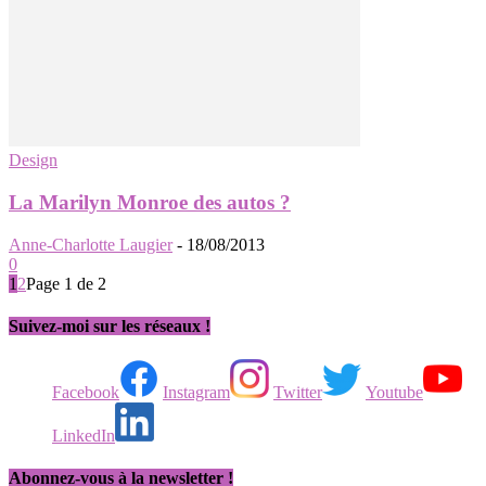
Design
La Marilyn Monroe des autos ?
Anne-Charlotte Laugier
-
18/08/2013
0
1
2
Page 1 de 2
Suivez-moi sur les réseaux !
Facebook
Instagram
Twitter
Youtube
LinkedIn
Abonnez-vous à la newsletter !