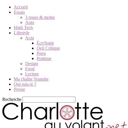
Accueil
Essais
3 roues & moins
Auto
High Tech
Lifestyle
Actu
Éco²logie
Oeil Critique
Pneu
Pratique
Design
Food
Lecture
Ma chaîne Youtube
Qui suis-je ?
Presse
Recherche