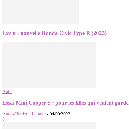
Exclu : nouvelle Honda Civic Type R (2023)
Auto
Essai Mini Cooper S : pour les filles qui veulent garder
Anne-Charlotte Laugier
-
04/09/2022
0