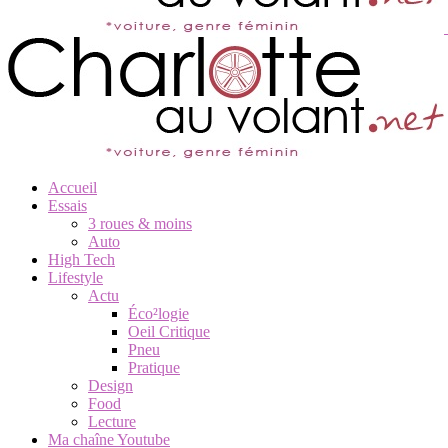
Accueil
Essais
3 roues & moins
Auto
High Tech
Lifestyle
Actu
Éco²logie
Oeil Critique
Pneu
Pratique
Design
Food
Lecture
Ma chaîne Youtube