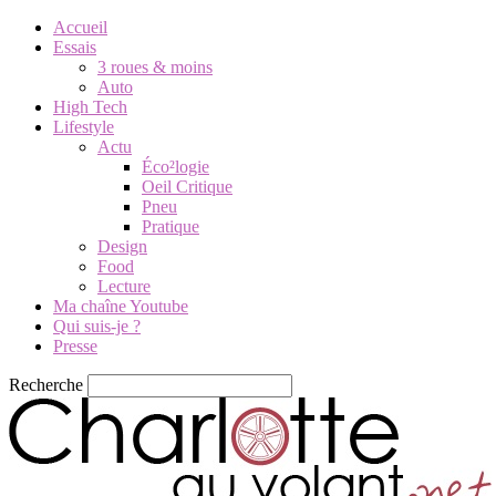
Accueil
Essais
3 roues & moins
Auto
High Tech
Lifestyle
Actu
Éco²logie
Oeil Critique
Pneu
Pratique
Design
Food
Lecture
Ma chaîne Youtube
Qui suis-je ?
Presse
Recherche