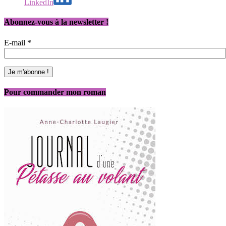
LinkedIn
Abonnez-vous à la newsletter !
E-mail
*
Pour commander mon roman