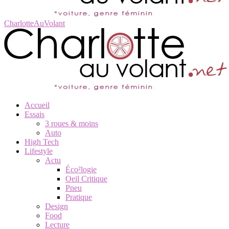
CharlotteAuVolant
Accueil
Essais
3 roues & moins
Auto
High Tech
Lifestyle
Actu
Éco²logie
Oeil Critique
Pneu
Pratique
Design
Food
Lecture