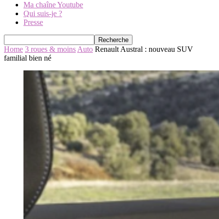
Ma chaîne Youtube
Qui suis-je ?
Presse
Home
3 roues & moins
Auto
Renault Austral : nouveau SUV
familial bien né