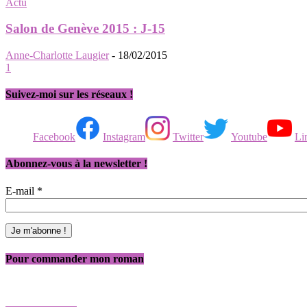
Actu
Salon de Genève 2015 : J-15
Anne-Charlotte Laugier
-
18/02/2015
1
Suivez-moi sur les réseaux !
Facebook
Instagram
Twitter
Youtube
Li
Abonnez-vous à la newsletter !
E-mail
*
Pour commander mon roman