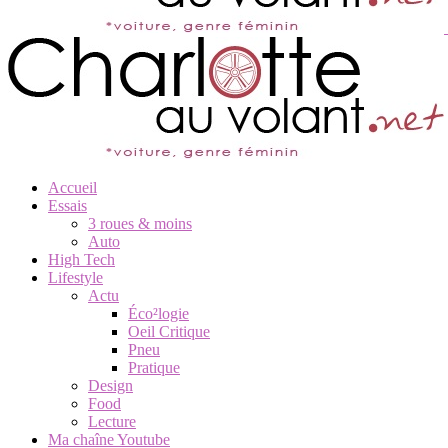
Accueil
Essais
3 roues & moins
Auto
High Tech
Lifestyle
Actu
Éco²logie
Oeil Critique
Pneu
Pratique
Design
Food
Lecture
Ma chaîne Youtube