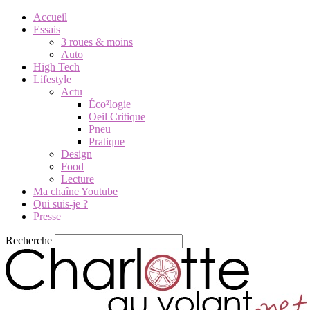
Accueil
Essais
3 roues & moins
Auto
High Tech
Lifestyle
Actu
Éco²logie
Oeil Critique
Pneu
Pratique
Design
Food
Lecture
Ma chaîne Youtube
Qui suis-je ?
Presse
Recherche