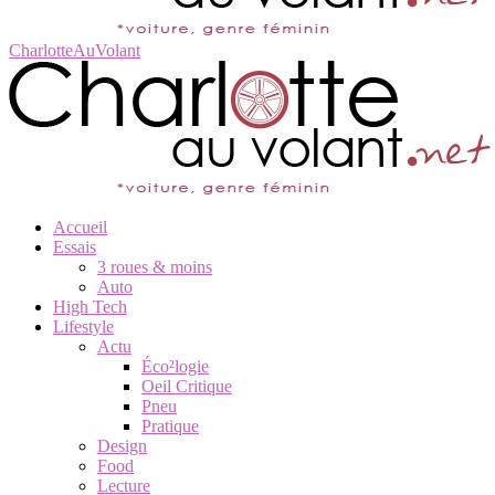
CharlotteAuVolant
Accueil
Essais
3 roues & moins
Auto
High Tech
Lifestyle
Actu
Éco²logie
Oeil Critique
Pneu
Pratique
Design
Food
Lecture