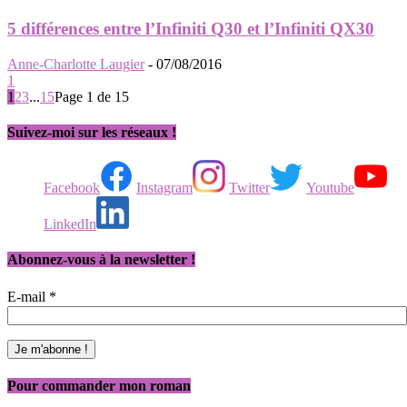
5 différences entre l’Infiniti Q30 et l’Infiniti QX30
Anne-Charlotte Laugier
-
07/08/2016
1
1
2
3
...
15
Page 1 de 15
Suivez-moi sur les réseaux !
Facebook
Instagram
Twitter
Youtube
LinkedIn
Abonnez-vous à la newsletter !
E-mail
*
Pour commander mon roman