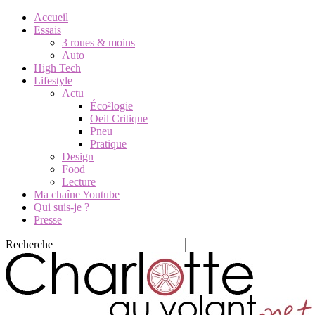
Accueil
Essais
3 roues & moins
Auto
High Tech
Lifestyle
Actu
Éco²logie
Oeil Critique
Pneu
Pratique
Design
Food
Lecture
Ma chaîne Youtube
Qui suis-je ?
Presse
Recherche