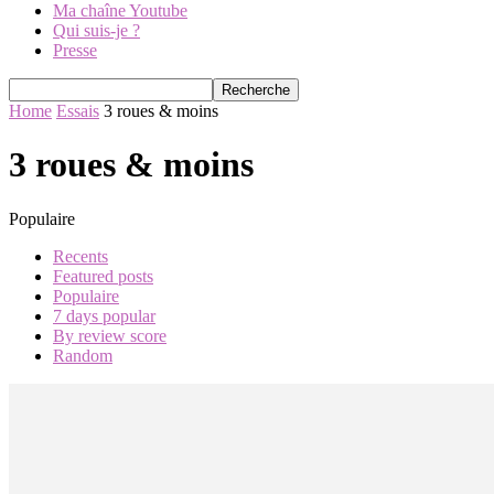
Ma chaîne Youtube
Qui suis-je ?
Presse
Home
Essais
3 roues & moins
3 roues & moins
Populaire
Recents
Featured posts
Populaire
7 days popular
By review score
Random