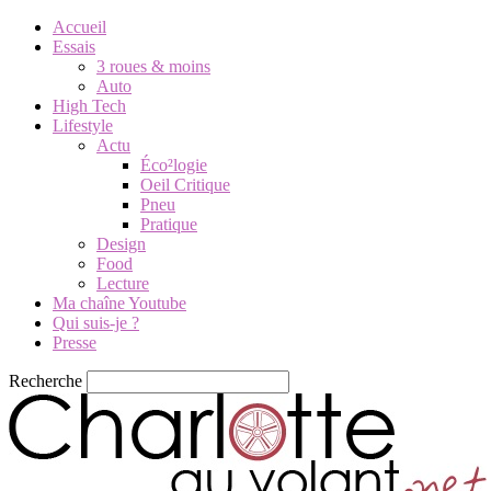
Accueil
Essais
3 roues & moins
Auto
High Tech
Lifestyle
Actu
Éco²logie
Oeil Critique
Pneu
Pratique
Design
Food
Lecture
Ma chaîne Youtube
Qui suis-je ?
Presse
Recherche