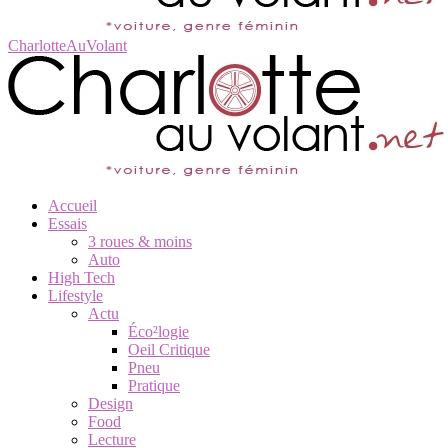
CharlotteAuVolant
Accueil
Essais
3 roues & moins
Auto
High Tech
Lifestyle
Actu
Éco²logie
Oeil Critique
Pneu
Pratique
Design
Food
Lecture