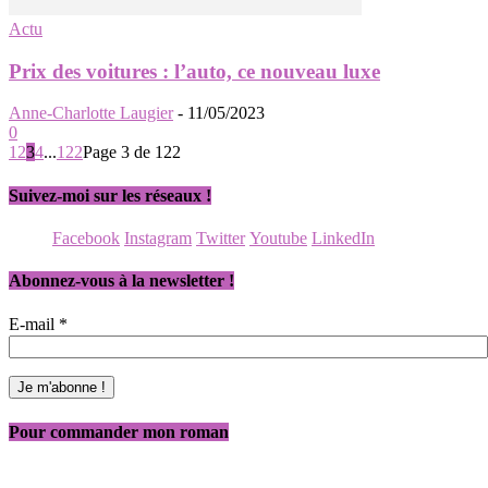
Actu
Prix des voitures : l’auto, ce nouveau luxe
Anne-Charlotte Laugier
-
11/05/2023
0
1
2
3
4
...
122
Page 3 de 122
Suivez-moi sur les réseaux !
Facebook
Instagram
Twitter
Youtube
LinkedIn
Abonnez-vous à la newsletter !
E-mail
*
Pour commander mon roman