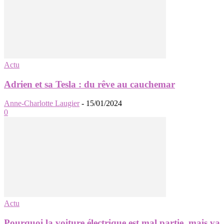
Actu
Adrien et sa Tesla : du rêve au cauchemar
Anne-Charlotte Laugier
-
15/01/2024
0
Actu
Pourquoi la voiture électrique est mal partie, mais va