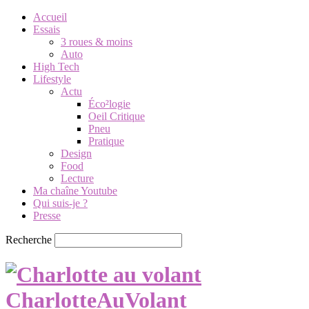
Accueil
Essais
3 roues & moins
Auto
High Tech
Lifestyle
Actu
Éco²logie
Oeil Critique
Pneu
Pratique
Design
Food
Lecture
Ma chaîne Youtube
Qui suis-je ?
Presse
Recherche
CharlotteAuVolant