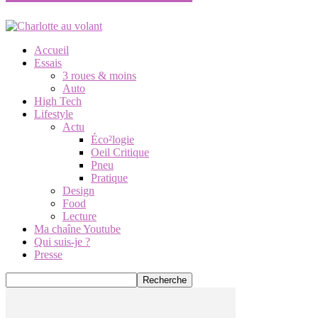
Accueil
Essais
3 roues & moins
Auto
High Tech
Lifestyle
Actu
Éco²logie
Oeil Critique
Pneu
Pratique
Design
Food
Lecture
Ma chaîne Youtube
Qui suis-je ?
Presse