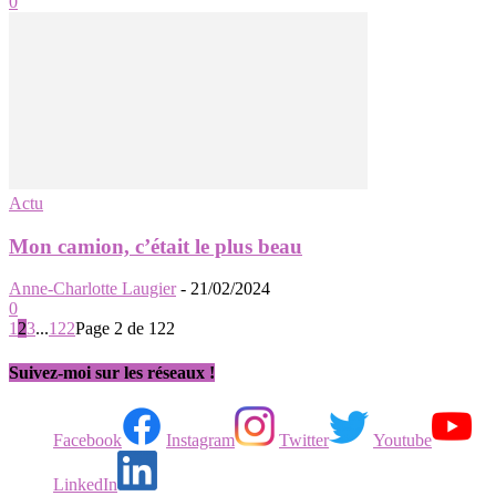
0
Actu
Mon camion, c’était le plus beau
Anne-Charlotte Laugier
-
21/02/2024
0
1
2
3
...
122
Page 2 de 122
Suivez-moi sur les réseaux !
Facebook
Instagram
Twitter
Youtube
LinkedIn