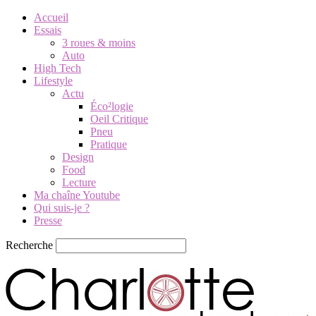
Accueil
Essais
3 roues & moins
Auto
High Tech
Lifestyle
Actu
Éco²logie
Oeil Critique
Pneu
Pratique
Design
Food
Lecture
Ma chaîne Youtube
Qui suis-je ?
Presse
Recherche