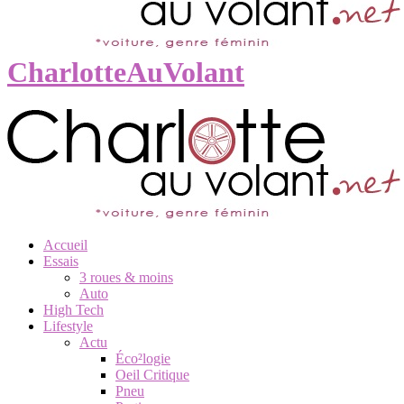
CharlotteAuVolant
Accueil
Essais
3 roues & moins
Auto
High Tech
Lifestyle
Actu
Éco²logie
Oeil Critique
Pneu