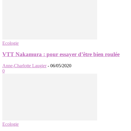
Ecologie
VTT Nakamura : pour essayer d’être bien roulée
Anne-Charlotte Laugier
-
06/05/2020
0
Ecologie