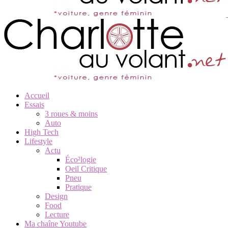
Accueil
Essais
3 roues & moins
Auto
High Tech
Lifestyle
Actu
Éco²logie
Oeil Critique
Pneu
Pratique
Design
Food
Lecture
Ma chaîne Youtube