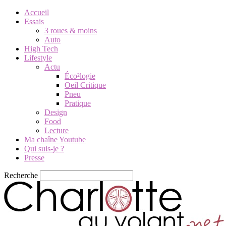
Accueil
Essais
3 roues & moins
Auto
High Tech
Lifestyle
Actu
Éco²logie
Oeil Critique
Pneu
Pratique
Design
Food
Lecture
Ma chaîne Youtube
Qui suis-je ?
Presse
Recherche