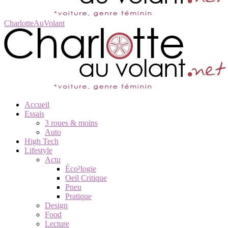
CharlotteAuVolant
Accueil
Essais
3 roues & moins
Auto
High Tech
Lifestyle
Actu
Éco²logie
Oeil Critique
Pneu
Pratique
Design
Food
Lecture