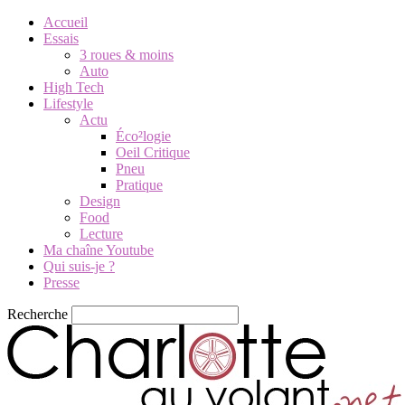
Accueil
Essais
3 roues & moins
Auto
High Tech
Lifestyle
Actu
Éco²logie
Oeil Critique
Pneu
Pratique
Design
Food
Lecture
Ma chaîne Youtube
Qui suis-je ?
Presse
Recherche