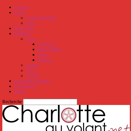
Accueil
Essais
3 roues & moins
Auto
High Tech
Lifestyle
Actu
Éco²logie
Oeil Critique
Pneu
Pratique
Design
Food
Lecture
Ma chaîne Youtube
Qui suis-je ?
Presse
Recherche