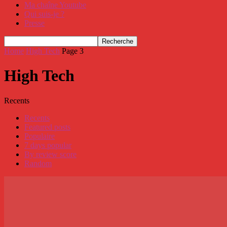
Ma chaîne Youtube
Qui suis-je ?
Presse
Home
High Tech
Page 3
High Tech
Recents
Recents
Featured posts
Populaire
7 days popular
By review score
Random