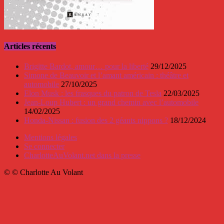
Articles récents
Brigitte Bardot, amour… pour la liberté
29/12/2025
Simone de Beauvoir et l’amant américain : théâtre et
automobile
27/10/2025
Elon Musk : les frasques du patron de Tesla
22/03/2025
Jean-Loup Hubert : un grand chemin avec l’automobile
14/02/2025
Honda-Nissan : fusion des 2 géants nippons ?
18/12/2024
Mentions légales
Se connecter
CharlotteAuVolant.net dans la presse
© © Charlotte Au Volant