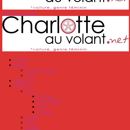
CharlotteAuVolant
Accueil
Essais
3 roues & moins
Auto
High Tech
Lifestyle
Actu
Éco²logie
Oeil Critique
Pneu
Pratique
Design
Food
Lecture