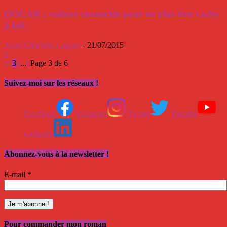
OOCAR : voiture connectée pour ne plus être vache
à lait
Anne-Charlotte Laugier
-
21/07/2015
0
1
2
3
4
...
6
Page 3 de 6
Suivez-moi sur les réseaux !
Facebook
Instagram
Twitter
Youtube
LinkedIn
Abonnez-vous à la newsletter !
E-mail
*
Pour commander mon roman