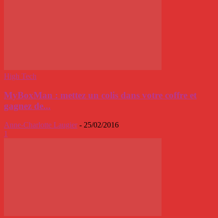
High Tech
MyBoxMan : mettez un colis dans votre coffre et
gagnez de...
Anne-Charlotte Laugier
-
25/02/2016
1