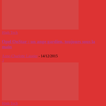
High Tech
Opel OnStar : un ange gardien, toujours sous la
main
Anne-Charlotte Laugier
-
14/12/2015
3
High Tech