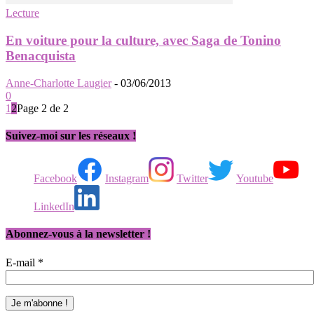
Lecture
En voiture pour la culture, avec Saga de Tonino
Benacquista
Anne-Charlotte Laugier
-
03/06/2013
0
1
2
Page 2 de 2
Suivez-moi sur les réseaux !
Facebook
Instagram
Twitter
Youtube
LinkedIn
Abonnez-vous à la newsletter !
E-mail
*