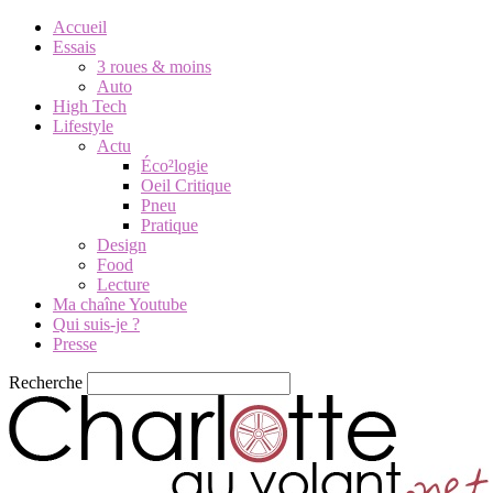
Accueil
Essais
3 roues & moins
Auto
High Tech
Lifestyle
Actu
Éco²logie
Oeil Critique
Pneu
Pratique
Design
Food
Lecture
Ma chaîne Youtube
Qui suis-je ?
Presse
Recherche