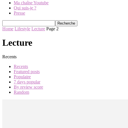
Ma chaîne Youtube
Qui suis-je ?
Presse
Home
Lifestyle
Lecture
Page 2
Lecture
Recents
Recents
Featured posts
Populaire
7 days popular
By review score
Random