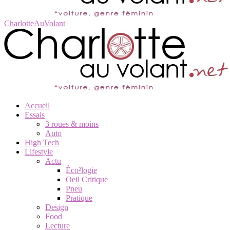
CharlotteAuVolant
Accueil
Essais
3 roues & moins
Auto
High Tech
Lifestyle
Actu
Éco²logie
Oeil Critique
Pneu
Pratique
Design
Food
Lecture