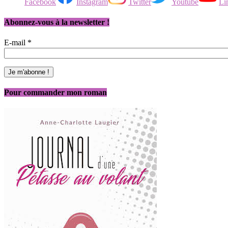
Facebook
Instagram
Twitter
Youtube
Li
Abonnez-vous à la newsletter !
E-mail
*
Pour commander mon roman