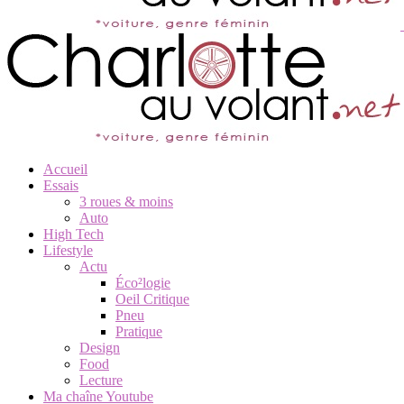
Accueil
Essais
3 roues & moins
Auto
High Tech
Lifestyle
Actu
Éco²logie
Oeil Critique
Pneu
Pratique
Design
Food
Lecture
Ma chaîne Youtube