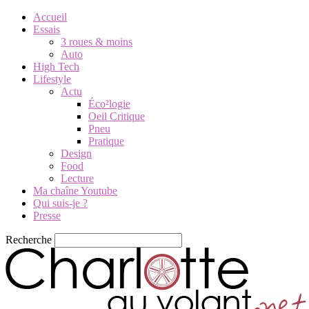
Accueil
Essais
3 roues & moins
Auto
High Tech
Lifestyle
Actu
Éco²logie
Oeil Critique
Pneu
Pratique
Design
Food
Lecture
Ma chaîne Youtube
Qui suis-je ?
Presse
Recherche