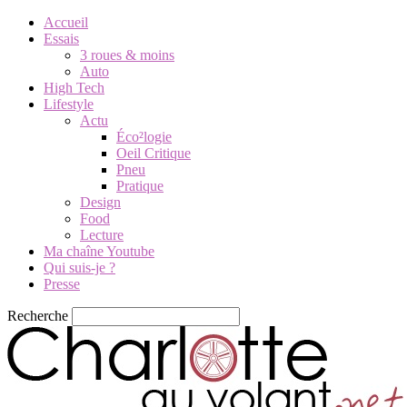
Accueil
Essais
3 roues & moins
Auto
High Tech
Lifestyle
Actu
Éco²logie
Oeil Critique
Pneu
Pratique
Design
Food
Lecture
Ma chaîne Youtube
Qui suis-je ?
Presse
Recherche