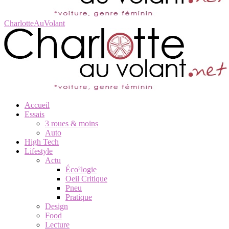
CharlotteAuVolant
Accueil
Essais
3 roues & moins
Auto
High Tech
Lifestyle
Actu
Éco²logie
Oeil Critique
Pneu
Pratique
Design
Food
Lecture