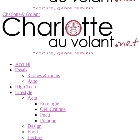
CharlotteAuVolant
Accueil
Essais
3 roues & moins
Auto
High Tech
Lifestyle
Actu
Éco²logie
Oeil Critique
Pneu
Pratique
Design
Food
Lecture