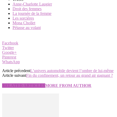
Anne-Charlotte Laugier
Droit des femmes
La journée de la femme
Les sorcières
Mona Chollet
Pétasse au volant
Facebook
Twitter
Google+
Pinterest
WhatsApp
Article précedent
L’univers automobile devient l’ombre de lui-même
Article suivant
Fin du confinement, un retour au grand air gagnant ?
RELATED ARTICLES
MORE FROM AUTHOR