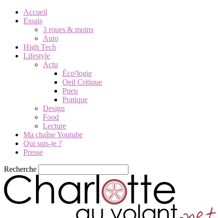
Accueil
Essais
3 roues & moins
Auto
High Tech
Lifestyle
Actu
Éco²logie
Oeil Critique
Pneu
Pratique
Design
Food
Lecture
Ma chaîne Youtube
Qui suis-je ?
Presse
Recherche