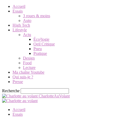
Accueil
Essais
3 roues & moins
Auto
High Tech
Lifestyle
Actu
Éco²logie
Oeil Critique
Pneu
Pratique
Design
Food
Lecture
Ma chaîne Youtube
Qui suis-je ?
Presse
Recherche
CharlotteAuVolant
Accueil
Essais