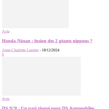
Actu
Honda-Nissan : fusion des 2 géants nippons ?
Anne-Charlotte Laugier
-
18/12/2024
0
Actu
DS N°8 : Un pari risqué pour DS Automobiles