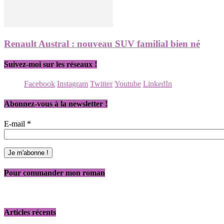
Renault Austral : nouveau SUV familial bien né
Suivez-moi sur les réseaux !
Facebook
Instagram
Twitter
Youtube
LinkedIn
Abonnez-vous à la newsletter !
E-mail
*
Pour commander mon roman
Articles récents