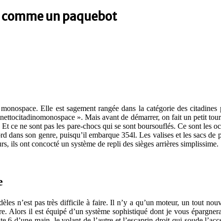
ble comme un paquebot
n monospace. Elle est sagement rangée dans la catégorie des citadines 
linettocitadinomonospace ». Mais avant de démarrer, on fait un petit tour
 Et ce ne sont pas les pare-chocs qui se sont boursouflés. Ce sont les occ
rd dans son genre, puisqu’il embarque 354l. Les valises et les sacs de
, ils ont concocté un système de repli des sièges arrières simplissime.
e
dèles n’est pas très difficile à faire. Il n’y a qu’un moteur, un tout 
re. Alors il est équipé d’un système sophistiqué dont je vous épargner
ite 6 d’une main, le volant de l’autre et l’escaprin droit qui soude l’acc