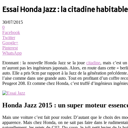
Essai Honda Jazz : la citadine habita
30/07/2015
0
Facebook
Twitter
Google+
Pinterest
WhatsApp
Etonnant : la nouvelle Honda Jazz se la joue
citadine
, mais c’est u
m’auront pas les ingénieurs japonais. Alors, en route dans cette « ber
auto. Elle a pris 9cm par rapport à la Jazz de la génération précédente.
l’aise comme dans une grande auto. Tout en profitant d’un coffre reco
Peugeot 208. Et comme chez Honda, c’est truffé d’ingénieux ingénieurs
Honda Jazz 2015 : un super moteur essenc
Mais une voiture c’est fait pour rouler. D’autant que le choix des mo
apparence. Mais chez Honda, on ne sait pas faire dans le rudimentai
naturellement, les rejets de C02. Du coup, le joli petit levier de la bo