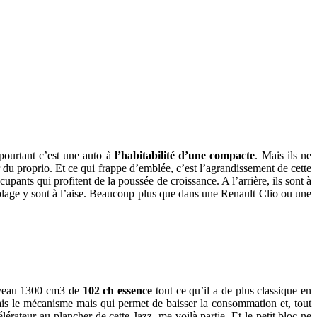
pourtant c’est une auto à
l’habitabilité d’une compacte
. Mais ils ne
 du proprio. Et ce qui frappe d’emblée, c’est l’agrandissement de cette
upants qui profitent de la poussée de croissance. A l’arrière, ils sont à
 plage y sont à l’aise. Beaucoup plus que dans une Renault Clio ou une
nouveau 1300 cm3 de
102 ch essence
tout ce qu’il a de plus classique en
ais le mécanisme mais qui permet de baisser la consommation et, tout
élérateur au plancher de cette Jazz, me voilà partie. Et le petit bloc ne