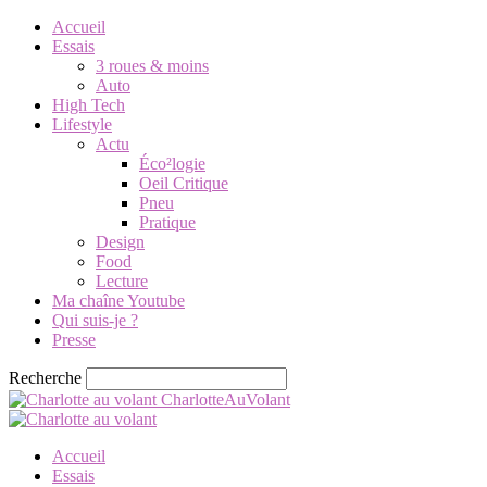
Accueil
Essais
3 roues & moins
Auto
High Tech
Lifestyle
Actu
Éco²logie
Oeil Critique
Pneu
Pratique
Design
Food
Lecture
Ma chaîne Youtube
Qui suis-je ?
Presse
Recherche
CharlotteAuVolant
Accueil
Essais