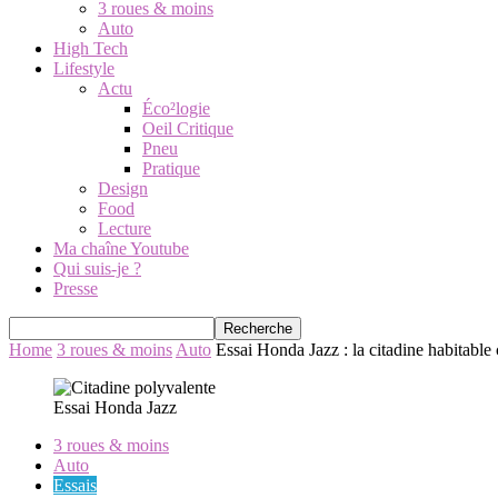
3 roues & moins
Auto
High Tech
Lifestyle
Actu
Éco²logie
Oeil Critique
Pneu
Pratique
Design
Food
Lecture
Ma chaîne Youtube
Qui suis-je ?
Presse
Home
3 roues & moins
Auto
Essai Honda Jazz : la citadine habitab
Essai Honda Jazz
3 roues & moins
Auto
Essais