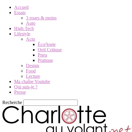
Accueil
Essais
3 roues & moins
Auto
High Tech
Lifestyle
Actu
Éco²logie
Oeil Critique
Pneu
Pratique
Design
Food
Lecture
Ma chaîne Youtube
Qui suis-je ?
Presse
Recherche