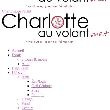
CharlotteAuVolant
Accueil
Essais
3 roues & moins
Auto
High Tech
Lifestyle
Actu
Éco²logie
Oeil Critique
Pneu
Pratique
Design
Food
Lecture