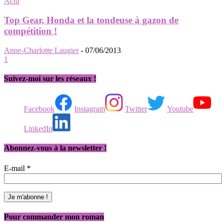
Actu
Top Gear, Honda et la tondeuse à gazon de
compétition !
Anne-Charlotte Laugier
-
07/06/2013
1
Suivez-moi sur les réseaux !
Facebook
Instagram
Twitter
Youtube
LinkedIn
Abonnez-vous à la newsletter !
E-mail
*
Pour commander mon roman