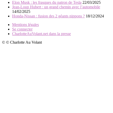
Elon Musk : les frasques du patron de Tesla
22/03/2025
Jean-Loup Hubert : un grand chemin avec l’automobile
14/02/2025
Honda-Nissan : fusion des 2 géants nippons ?
18/12/2024
Mentions légales
Se connecter
CharlotteAuVolant.net dans la presse
© © Charlotte Au Volant