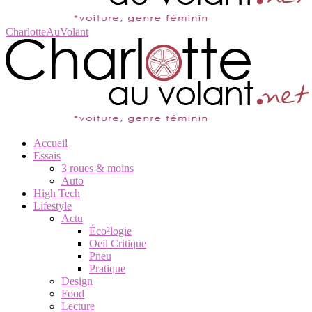
CharlotteAuVolant
Accueil
Essais
3 roues & moins
Auto
High Tech
Lifestyle
Actu
Éco²logie
Oeil Critique
Pneu
Pratique
Design
Food
Lecture