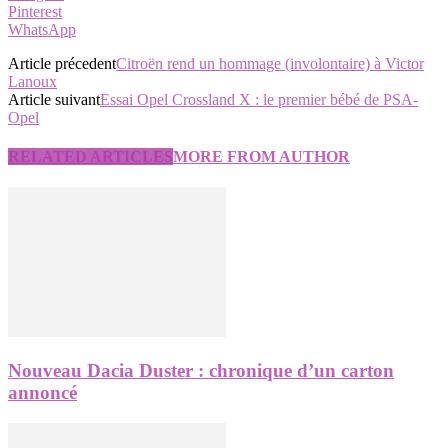
Pinterest
WhatsApp
Article précedent
Citroën rend un hommage (involontaire) à Victor
Lanoux
Article suivant
Essai Opel Crossland X : le premier bébé de PSA-
Opel
RELATED ARTICLES
MORE FROM AUTHOR
Nouveau Dacia Duster : chronique d’un carton
annoncé