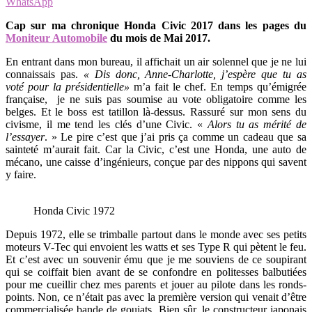
WhatsApp
Cap sur ma chronique Honda Civic 2017 dans les pages du
Moniteur Automobile
du mois de Mai 2017.
En entrant dans mon bureau, il affichait un air solennel que je ne lui
connaissais pas.
« Dis donc, Anne-Charlotte, j’espère que tu as
voté pour la présidentielle»
m’a fait le chef. En temps qu’émigrée
française, je ne suis pas soumise au vote obligatoire comme les
belges. Et le boss est tatillon là-dessus. Rassuré sur mon sens du
civisme, il me tend les clés d’une Civic. «
Alors tu as mérité de
l’essayer
. » Le pire c’est que j’ai pris ça comme un cadeau que sa
sainteté m’aurait fait. Car la Civic, c’est une Honda, une auto de
mécano, une caisse d’ingénieurs, conçue par des nippons qui savent
y faire.
Honda Civic 1972
Depuis 1972, elle se trimballe partout dans le monde avec ses petits
moteurs V-Tec qui envoient les watts et ses Type R qui pètent le feu.
Et c’est avec un souvenir ému que je me souviens de ce soupirant
qui se coiffait bien avant de se confondre en politesses balbutiées
pour me cueillir chez mes parents et jouer au pilote dans les ronds-
points. Non, ce n’était pas avec la première version qui venait d’être
commercialisée bande de goujats. Bien sûr, le constructeur japonais