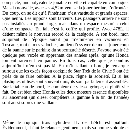
compacte, une polyvalente jouable en ville et capable en campagne.
Mais la nouvelle, avec ses 4,52m veut se la jouer berline, l’effrontée.
Du coup, on se dit qu’à l’intérieur, c’est vastitude et grands espaces.
Que nenni. Les nippons sont farceurs. Les passagers arrière ne sont
pas installés au grand large, mais dans un espace mesuré : celui
d’une compacte. En fait c’est le coffre qui profite. Avec 478L, il
détient même le nouveau record de la catégorie. A son bord, mon
soupirant de l’époque aurait pu m’emmener en vacances en
Toscane, moi et mes valoches, au lieu d’essayer de me la jouer coup
de la panne sur le parking du supermarché déserté. J’avoue avoir été
quelque peu vexée en apprenant des années après, qu’une Honda
tombait rarement en panne. En tous cas, celle que je conduis
aujourd’hui n’en est pas là. En m’installant à bord, je remarque
surtout que les excès façon cockpit de Star Trek de la Civic 9 ont été
priés de se faire oublier. A la place, règne la sobriété. Et si les
plastiques utilisés sont souvent durs, ils sont parfaitement assemblés.
Sur le tableau de bord, le compteur de vitesse grimpe, et plutôt vite
fait. On est bien chez Honda et les deux moteurs essence disponibles
au lancement (un diesel complètera la gamme à la fin de l’année)
sont aussi sobres que vaillants.
Même le riquiqui trois cylindres 1L de 129ch est piaffant.
Évidemment, il faut le relancer gentiment, mais sa bonne volonté et