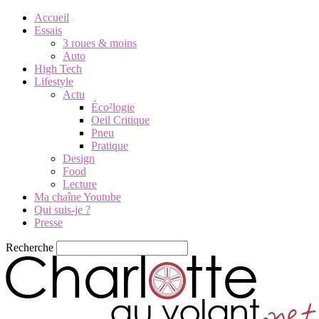
Accueil
Essais
3 roues & moins
Auto
High Tech
Lifestyle
Actu
Éco²logie
Oeil Critique
Pneu
Pratique
Design
Food
Lecture
Ma chaîne Youtube
Qui suis-je ?
Presse
Recherche