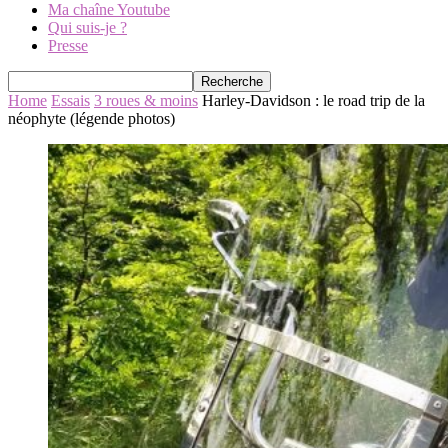
Ma chaîne Youtube
Qui suis-je ?
Presse
Home
Essais
3 roues & moins
Harley-Davidson : le road trip de la
néophyte (légende photos)