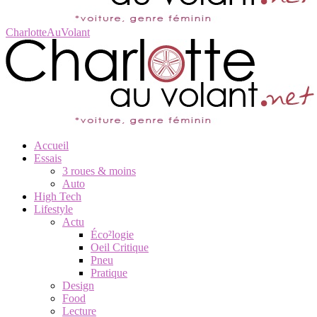
CharlotteAuVolant
Accueil
Essais
3 roues & moins
Auto
High Tech
Lifestyle
Actu
Éco²logie
Oeil Critique
Pneu
Pratique
Design
Food
Lecture