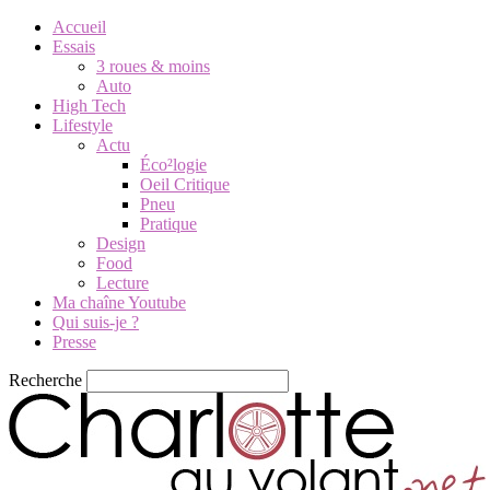
Accueil
Essais
3 roues & moins
Auto
High Tech
Lifestyle
Actu
Éco²logie
Oeil Critique
Pneu
Pratique
Design
Food
Lecture
Ma chaîne Youtube
Qui suis-je ?
Presse
Recherche