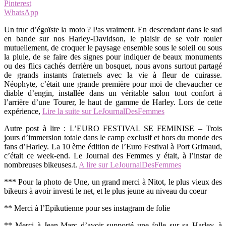
Pinterest
WhatsApp
Un truc d’égoïste la moto ? Pas vraiment. En descendant dans le sud
en bande sur nos Harley-Davidson, le plaisir de se voir rouler
mutuellement, de croquer le paysage ensemble sous le soleil ou sous
la pluie, de se faire des signes pour indiquer de beaux monuments
ou des flics cachés derrière un bosquet, nous avons surtout partagé
de grands instants fraternels avec la vie à fleur de cuirasse.
Néophyte, c’était une grande première pour moi de chevaucher ce
diable d’engin, installée dans un véritable salon tout confort à
l’arrière d’une Tourer, le haut de gamme de Harley. Lors de cette
expérience,
Lire la suite sur LeJournalDesFemmes
Autre post à lire : L’EURO FESTIVAL SE FEMINISE – Trois
jours d’immersion totale dans le camp exclusif et hors du monde des
fans d’Harley. La 10 ème édition de l’Euro Festival à Port Grimaud,
c’était ce week-end. Le Journal des Femmes y était, à l’instar de
nombreuses bikeuses.t.
A lire sur LeJournalDesFemmes
*** Pour la photo de Une, un grand merci à Nitot, le plus vieux des
bikeurs à avoir investi le net, et le plus jeune au niveau du coeur
** Merci à l’Epikutienne pour ses instagram de folie
** Merci à Jean-Marc d’avoir supporté une folle sur sa Harley, à