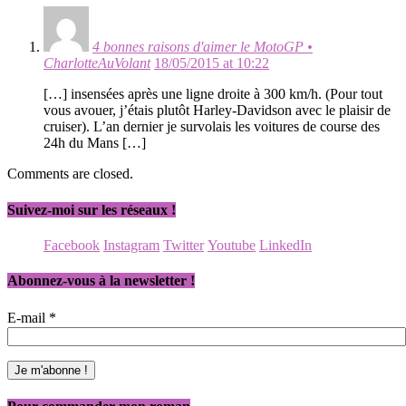
4 bonnes raisons d'aimer le MotoGP •
CharlotteAuVolant
18/05/2015 at 10:22
[…] insensées après une ligne droite à 300 km/h. (Pour tout
vous avouer, j’étais plutôt Harley-Davidson avec le plaisir de
cruiser). L’an dernier je survolais les voitures de course des
24h du Mans […]
Comments are closed.
Suivez-moi sur les réseaux !
Facebook
Instagram
Twitter
Youtube
LinkedIn
Abonnez-vous à la newsletter !
E-mail
*