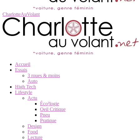
CharlotteAuVolant
Accueil
Essais
3 roues & moins
Auto
High Tech
Lifestyle
Actu
Éco²logie
Oeil Critique
Pneu
Pratique
Design
Food
Lecture