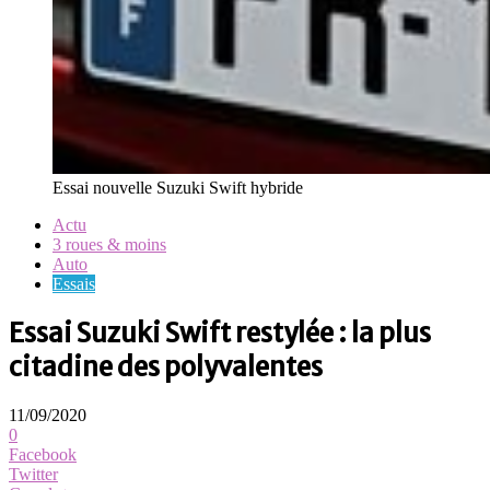
Essai nouvelle Suzuki Swift hybride
Actu
3 roues & moins
Auto
Essais
Essai Suzuki Swift restylée : la plus
citadine des polyvalentes
11/09/2020
0
Facebook
Twitter