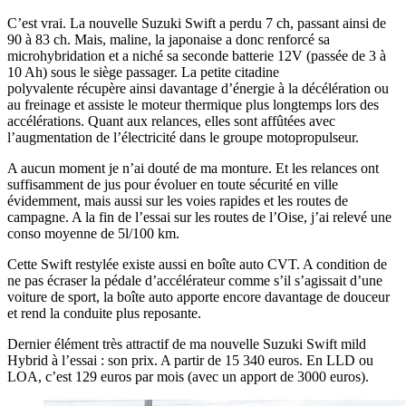
C’est vrai. La nouvelle Suzuki Swift a perdu 7 ch, passant ainsi de
90 à 83 ch. Mais, maline, la japonaise a donc renforcé sa
microhybridation et a niché sa seconde batterie 12V (passée de 3 à
10 Ah) sous le siège passager. La petite citadine
polyvalente récupère ainsi davantage d’énergie à la décélération ou
au freinage et assiste le moteur thermique plus longtemps lors des
accélérations. Quant aux relances, elles sont affûtées avec
l’augmentation de l’électricité dans le groupe motopropulseur.
A aucun moment je n’ai douté de ma monture. Et les relances ont
suffisamment de jus pour évoluer en toute sécurité en ville
évidemment, mais aussi sur les voies rapides et les routes de
campagne. A la fin de l’essai sur les routes de l’Oise, j’ai relevé une
conso moyenne de 5l/100 km.
Cette Swift restylée existe aussi en boîte auto CVT. A condition de
ne pas écraser la pédale d’accélérateur comme s’il s’agissait d’une
voiture de sport, la boîte auto apporte encore davantage de douceur
et rend la conduite plus reposante.
Dernier élément très attractif de ma nouvelle Suzuki Swift mild
Hybrid à l’essai : son prix. A partir de 15 340 euros. En LLD ou
LOA, c’est 129 euros par mois (avec un apport de 3000 euros).