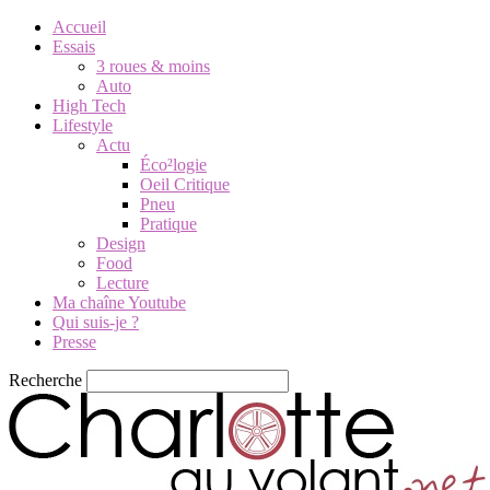
Accueil
Essais
3 roues & moins
Auto
High Tech
Lifestyle
Actu
Éco²logie
Oeil Critique
Pneu
Pratique
Design
Food
Lecture
Ma chaîne Youtube
Qui suis-je ?
Presse
Recherche