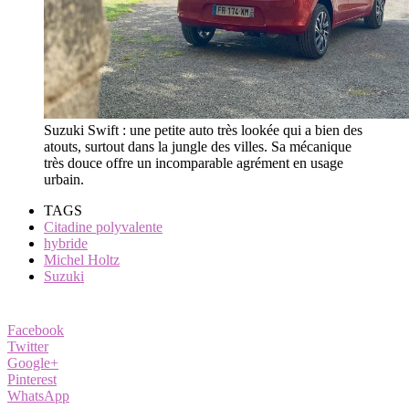
Suzuki Swift : une petite auto très lookée qui a bien des
atouts, surtout dans la jungle des villes. Sa mécanique
très douce offre un incomparable agrément en usage
urbain.
TAGS
Citadine polyvalente
hybride
Michel Holtz
Suzuki
Facebook
Twitter
Google+
Pinterest
WhatsApp