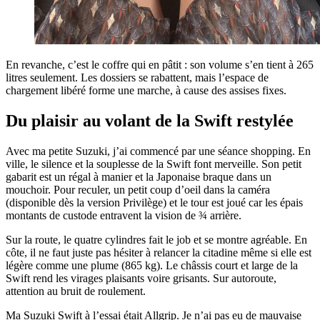
En revanche, c’est le coffre qui en pâtit : son volume s’en tient à 265
litres seulement. Les dossiers se rabattent, mais l’espace de
chargement libéré forme une marche, à cause des assises fixes.
Du plaisir au volant de la Swift restylée
Avec ma petite Suzuki, j’ai commencé par une séance shopping. En
ville, le silence et la souplesse de la Swift font merveille. Son petit
gabarit est un régal à manier et la Japonaise braque dans un
mouchoir. Pour reculer, un petit coup d’oeil dans la caméra
(disponible dès la version Privilège) et le tour est joué car les épais
montants de custode entravent la vision de ¾ arrière.
Sur la route, le quatre cylindres fait le job et se montre agréable. En
côte, il ne faut juste pas hésiter à relancer la citadine même si elle est
légère comme une plume (865 kg). Le châssis court et large de la
Swift rend les virages plaisants voire grisants. Sur autoroute,
attention au bruit de roulement.
Ma Suzuki Swift à l’essai était Allgrip. Je n’ai pas eu de mauvaise