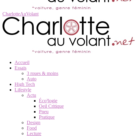
CharlotteAuVolant
Accueil
Essais
3 roues & moins
Auto
High Tech
Lifestyle
Actu
Éco²logie
Oeil Critique
Pneu
Pratique
Design
Food
Lecture