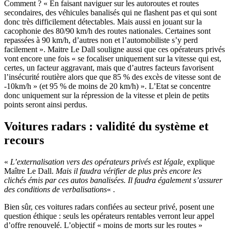
Comment ? « En faisant naviguer sur les autoroutes et routes
secondaires, des véhicules banalisés qui ne flashent pas et qui sont
donc très difficilement détectables. Mais aussi en jouant sur la
cacophonie des 80/90 km/h des routes nationales. Certaines sont
repassées à 90 km/h, d’autres non et l’automobiliste s’y perd
facilement ». Maitre Le Dall souligne aussi que ces opérateurs privés
vont encore une fois « se focaliser uniquement sur la vitesse qui est,
certes, un facteur aggravant, mais que d’autres facteurs favorisent
l’insécurité routière alors que que 85 % des excès de vitesse sont de
-10km/h » (et 95 % de moins de 20 km/h) ». L’Etat se concentre
donc uniquement sur la répression de la vitesse et plein de petits
points seront ainsi perdus.
Voitures radars : validité du système et
recours
«
L’externalisation vers des opérateurs privés est légale,
explique
Maître Le Dall.
Mais il faudra vérifier de plus près encore les
clichés émis par ces autos banalisées. Il faudra également s’assurer
des conditions de verbalisations
« .
Bien sûr, ces voitures radars confiées au secteur privé, posent une
question éthique : seuls les opérateurs rentables verront leur appel
d’offre renouvelé. L’objectif « moins de morts sur les routes »