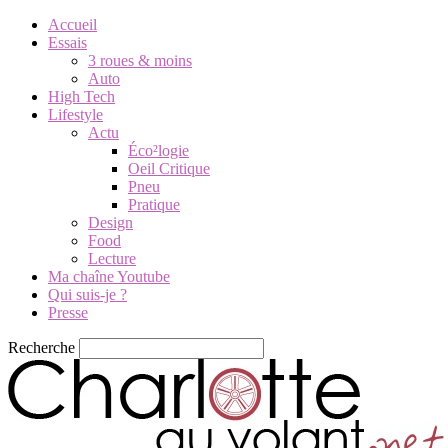
Accueil
Essais
3 roues & moins
Auto
High Tech
Lifestyle
Actu
Éco²logie
Oeil Critique
Pneu
Pratique
Design
Food
Lecture
Ma chaîne Youtube
Qui suis-je ?
Presse
Recherche