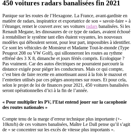
450 voitures radars banalisées fin 2021
Panique sur les routes de l’Hexagone. La France, avant-gardiste en
matière de radars, inspiratrice et exportatrice de son « savoir-faire » à
l’étranger, remet le couvert avec ses voitures
radars
banalisées. Si les
Renault Megane, les dinosaures de ce type de radars, avaient échoué
à rentabiliser le système tant elles étaient voyantes, les nouveaux
modèles qui déboulent seront, pour leur part, impossibles à identifier.
Ce sont les véhicules de Monsieur et Madame Tout-le-monde (Type
Peugeot 208 ou VW Golf), qui sillonneront les routes au rythme
effréné des 3 X 8, dimanche et jours fériés compris. Ecologique ?
Pas vraiment. Car des autos électriques ne pourraient parcourir la
distance exigée pour piéger les conducteurs. Mais ce qui compte,
c’est bien de faire recette en amortissant aussi à la fois le mazout et
l’entretien utilisés par ces pièges anonymes sur roues. Et pour cela,
selon le projet de loi de finances pour 2021, 450 voitures banalisées
seront opérationnelles d’ici à la fin de l’année.
« Pour multiplier les PV, l’Etat entend jouer sur la cacophonie
des routes nationales »
Compte tenu de la marge d’erreur technique plus importante (+-
10km/h) de ces voitures banalisées, Maître Le Dall pense qu’il s’agit
de « se concentrer sur les excès de vitesse plus importants ».