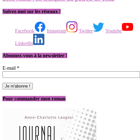
Suivez-moi sur les réseaux !
Facebook
Instagram
Twitter
Youtube
LinkedIn
Abonnez-vous à la newsletter !
E-mail
*
Pour commander mon roman