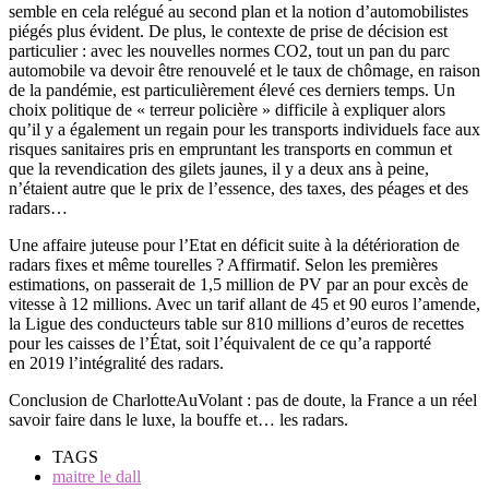
semble en cela relégué au second plan et la notion d’automobilistes
piégés plus évident. De plus, le contexte de prise de décision est
particulier : avec les nouvelles normes CO2, tout un pan du parc
automobile va devoir être renouvelé et le taux de chômage, en raison
de la pandémie, est particulièrement élevé ces derniers temps. Un
choix politique de « terreur policière » difficile à expliquer alors
qu’il y a également un regain pour les transports individuels face aux
risques sanitaires pris en empruntant les transports en commun et
que la revendication des gilets jaunes, il y a deux ans à peine,
n’étaient autre que le prix de l’essence, des taxes, des péages et des
radars…
Une affaire juteuse pour l’Etat en déficit suite à la détérioration de
radars fixes et même tourelles ? Affirmatif. Selon les premières
estimations, on passerait de 1,5 million de PV par an pour excès de
vitesse à 12 millions. Avec un tarif allant de 45 et 90 euros l’amende,
la Ligue des conducteurs table sur 810 millions d’euros de recettes
pour les caisses de l’État, soit l’équivalent de ce qu’a rapporté
en 2019 l’intégralité des radars.
Conclusion de CharlotteAuVolant : pas de doute, la France a un réel
savoir faire dans le luxe, la bouffe et… les radars.
TAGS
maitre le dall