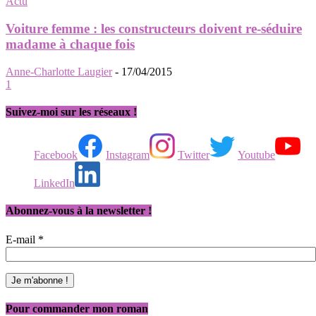
Actu
Voiture femme : les constructeurs doivent re-séduire
madame à chaque fois
Anne-Charlotte Laugier
-
17/04/2015
1
Suivez-moi sur les réseaux !
Facebook
Instagram
Twitter
Youtube
LinkedIn
Abonnez-vous à la newsletter !
E-mail
*
Pour commander mon roman