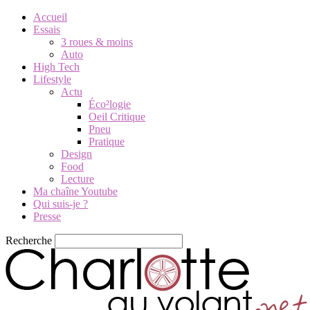
Accueil
Essais
3 roues & moins
Auto
High Tech
Lifestyle
Actu
Éco²logie
Oeil Critique
Pneu
Pratique
Design
Food
Lecture
Ma chaîne Youtube
Qui suis-je ?
Presse
Recherche