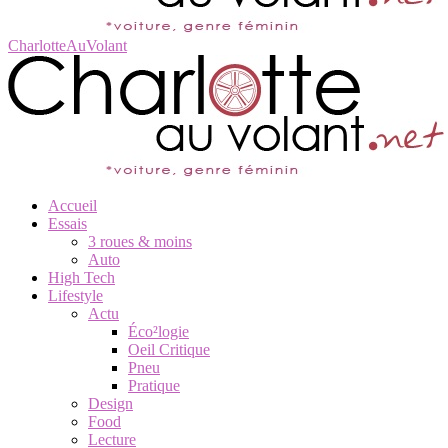
CharlotteAuVolant
Accueil
Essais
3 roues & moins
Auto
High Tech
Lifestyle
Actu
Éco²logie
Oeil Critique
Pneu
Pratique
Design
Food
Lecture