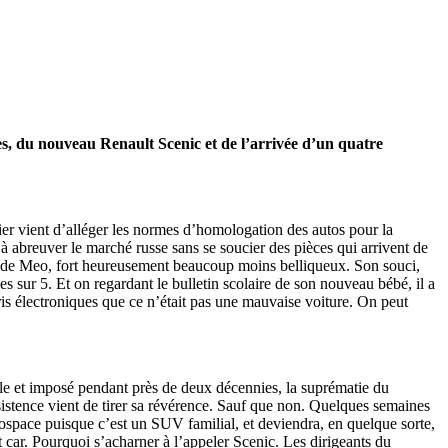
res, du nouveau Renault Scenic et de l’arrivée d’un quatre
ier vient d’alléger les normes d’homologation des autos pour la
 à abreuver le marché russe sans se soucier des pièces qui arrivent de
uste de Meo, fort heureusement beaucoup moins belliqueux. Son souci,
s sur 5. Et on regardant le bulletin scolaire de son nouveau bébé, il a
igris électroniques que ce n’était pas une mauvaise voiture. On peut
bile et imposé pendant près de deux décennies, la suprématie du
ésistence vient de tirer sa révérence. Sauf que non. Quelques semaines
nospace puisque c’est un SUV familial, et deviendra, en quelque sorte,
car. Pourquoi s’acharner à l’appeler Scenic. Les dirigeants du