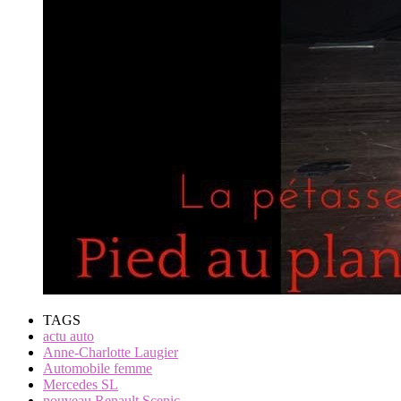
TAGS
actu auto
Anne-Charlotte Laugier
Automobile femme
Mercedes SL
nouveau Renault Scenic