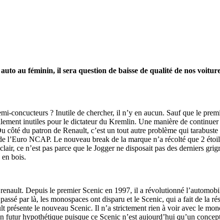
auto au féminin, il sera question de baisse de qualité de nos voitu
mi-concucteurs ? Inutile de chercher, il n’y en aucun. Sauf que le prem
talement inutiles pour le dictateur du Kremlin. Une manière de continuer
t. Du côté du patron de Renault, c’est un tout autre problème qui tarab
s de l’Euro NCAP. Le nouveau break de la marque n’a récolté que 2 étoile
 clair, ce n’est pas parce que le Jogger ne disposait pas des derniers gr
e en bois.
on renault. Depuis le premier Scenic en 1997, il a révolutionné l’automo
assé par là, les monospaces ont disparu et le Scenic, qui a fait de la r
lt présente le nouveau Scenic. Il n’a strictement rien à voir avec le mo
 futur hypothétique puisque ce Scenic n’est aujourd’hui qu’un concept 