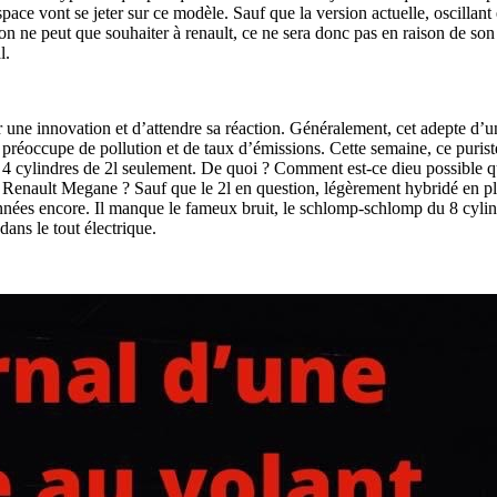
ace vont se jeter sur ce modèle. Sauf que la version actuelle, oscillan
’on ne peut que souhaiter à renault, ce ne sera donc pas en raison de son 
l.
ter une innovation et d’attendre sa réaction. Généralement, cet adepte d’
e préoccupe de pollution et de taux d’émissions. Cette semaine, ce puri
4 cylindres de 2l seulement. De quoi ? Comment est-ce dieu possible qu’
e Renault Megane ? Sauf que le 2l en question, légèrement hybridé en p
nnées encore. Il manque le fameux bruit, le schlomp-schlomp du 8 cylindr
ans le tout électrique.