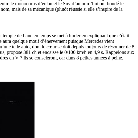
t entre le monocorps d’entan et le Suv d’aujourd’hui ont boudé le
nom, mais de sa mécanique (plutôt réussie si elle s’inspire de la
un temple de l’ancien temps se met à hurler en expliquant que c’était
ste aura quelque motif d’énervement puisque Mercedes vient
une telle auto, dont le cœur se doit depuis toujours de résonner de 8
lus, propose 381 ch et encaisse le 0/100 km/h en 4,9 s. Rappelons aux
es en V ? Ils se conseleront, car dans 8 petites années à peine,