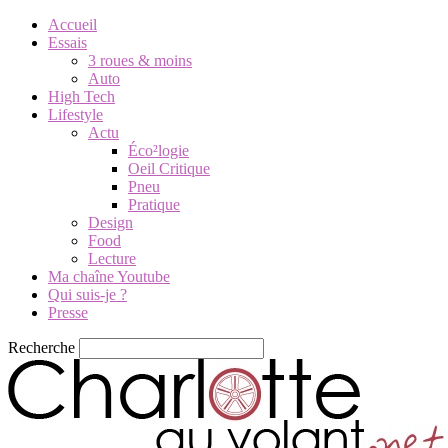
Accueil
Essais
3 roues & moins
Auto
High Tech
Lifestyle
Actu
Éco²logie
Oeil Critique
Pneu
Pratique
Design
Food
Lecture
Ma chaîne Youtube
Qui suis-je ?
Presse
Recherche