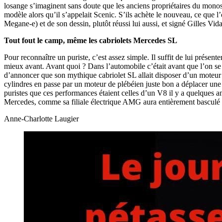
losange s’imaginent sans doute que les anciens propriétaires du monosp
modèle alors qu’il s’appelait Scenic. S’ils achète le nouveau, ce que l
Megane-e) et de son dessin, plutôt réussi lui aussi, et signé Gilles Vida
Tout fout le camp, même les cabriolets Mercedes SL
Pour reconnaître un puriste, c’est assez simple. Il suffit de lui présen
mieux avant. Avant quoi ? Dans l’automobile c’était avant que l’on s
d’annoncer que son mythique cabriolet SL allait disposer d’un moteur 
cylindres en passe par un moteur de plébéien juste bon a déplacer un
puristes que ces performances étaient celles d’un V8 il y a quelques a
Mercedes, comme sa filiale électrique AMG aura entièrement basculé d
Anne-Charlotte Laugier