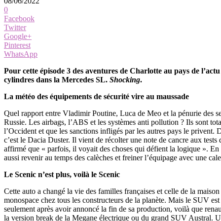
08/06/2022
0
Facebook
Twitter
Google+
Pinterest
WhatsApp
Pour cette épisode 3 des aventures de Charlotte au pays de l’actu 
cylindres dans la Mercedes SL.
Shocking
.
La météo des équipements de sécurité vire au maussade
Quel rapport entre Vladimir Poutine, Luca de Meo et la pénurie des se
Russie. Les airbags, l’ABS et les systèmes anti pollution ? Ils sont to
l’Occident et que les sanctions infligés par les autres pays le priven
c’est le Dacia Duster. Il vient de récolter une note de cancre aux test
affirmé que « parfois, il voyait des choses qui défient la logique ». En
aussi revenir au temps des calèches et freiner l’équipage avec une cal
Le Scenic n’est plus, voilà le Scenic
Cette auto a changé la vie des familles françaises et celle de la mais
monospace chez tous les constructeurs de la planète. Mais le SUV est p
seulement après avoir annoncé la fin de sa production, voilà que renau
la version break de la Megane électrique ou du grand SUV Austral. Un