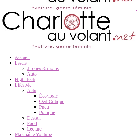
Accueil
Essais
3 roues & moins
Auto
High Tech
Lifestyle
Actu
Éco²logie
Oeil Critique
Pneu
Pratique
Design
Food
Lecture
Ma chaîne Youtube