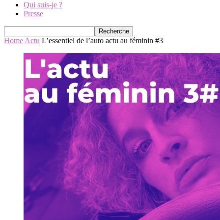
Qui suis-je ?
Presse
Home
Actu
L’essentiel de l’auto actu au féminin #3