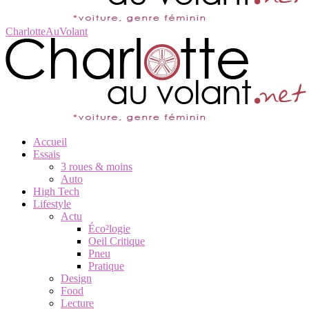
CharlotteAuVolant
Accueil
Essais
3 roues & moins
Auto
High Tech
Lifestyle
Actu
Éco²logie
Oeil Critique
Pneu
Pratique
Design
Food
Lecture