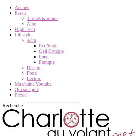
Accueil
Essais
3 roues & moins
Auto
High Tech
Lifestyle
Actu
Éco²logie
Oeil Critique
Pneu
Pratique
Design
Food
Lecture
Ma chaîne Youtube
Qui suis-je ?
Presse
Recherche