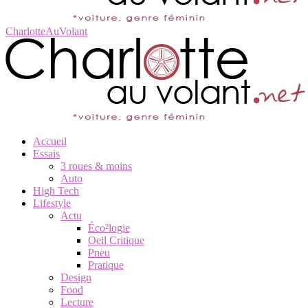
CharlotteAuVolant
Accueil
Essais
3 roues & moins
Auto
High Tech
Lifestyle
Actu
Éco²logie
Oeil Critique
Pneu
Pratique
Design
Food
Lecture