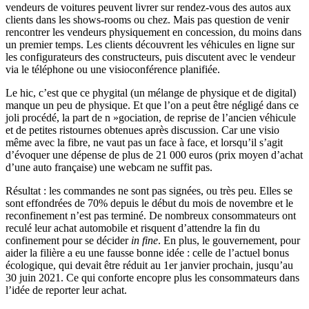
vendeurs de voitures peuvent livrer sur rendez-vous des autos aux
clients dans les shows-rooms ou chez. Mais pas question de venir
rencontrer les vendeurs physiquement en concession, du moins dans
un premier temps. Les clients découvrent les véhicules en ligne sur
les configurateurs des constructeurs, puis discutent avec le vendeur
via le téléphone ou une visioconférence planifiée.
Le hic, c’est que ce phygital (un mélange de physique et de digital)
manque un peu de physique. Et que l’on a peut être négligé dans ce
joli procédé, la part de n »gociation, de reprise de l’ancien véhicule
et de petites ristournes obtenues après discussion. Car une visio
même avec la fibre, ne vaut pas un face à face, et lorsqu’il s’agit
d’évoquer une dépense de plus de 21 000 euros (prix moyen d’achat
d’une auto française) une webcam ne suffit pas.
Résultat : les commandes ne sont pas signées, ou très peu. Elles se
sont effondrées de 70% depuis le début du mois de novembre et le
reconfinement n’est pas terminé. De nombreux consommateurs ont
reculé leur achat automobile et risquent d’attendre la fin du
confinement pour se décider
in fine
. En plus, le gouvernement, pour
aider la filière a eu une fausse bonne idée : celle de l’actuel bonus
écologique, qui devait être réduit au 1er janvier prochain, jusqu’au
30 juin 2021. Ce qui conforte encopre plus les consommateurs dans
l’idée de reporter leur achat.