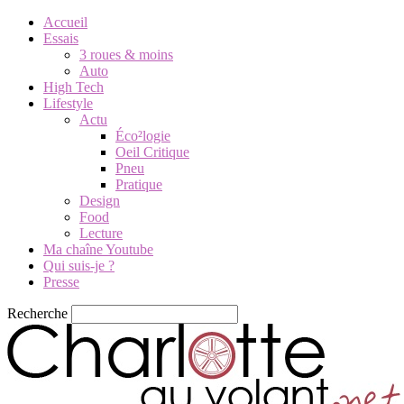
Accueil
Essais
3 roues & moins
Auto
High Tech
Lifestyle
Actu
Éco²logie
Oeil Critique
Pneu
Pratique
Design
Food
Lecture
Ma chaîne Youtube
Qui suis-je ?
Presse
Recherche