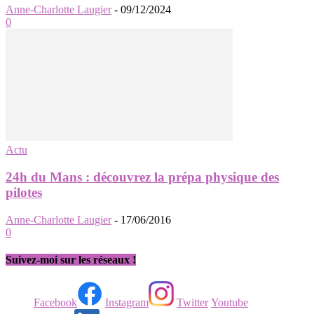
Anne-Charlotte Laugier
-
09/12/2024
0
Actu
24h du Mans : découvrez la prépa physique des
pilotes
Anne-Charlotte Laugier
-
17/06/2016
0
Suivez-moi sur les réseaux !
Facebook
Instagram
Twitter
Youtube