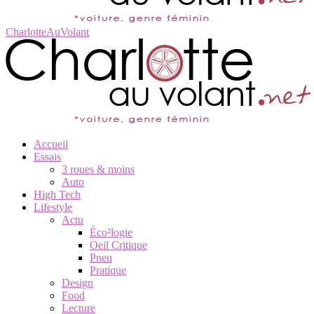
CharlotteAuVolant
Accueil
Essais
3 roues & moins
Auto
High Tech
Lifestyle
Actu
Éco²logie
Oeil Critique
Pneu
Pratique
Design
Food
Lecture