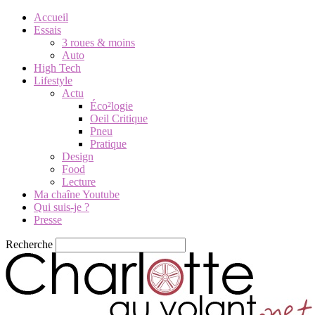
Accueil
Essais
3 roues & moins
Auto
High Tech
Lifestyle
Actu
Éco²logie
Oeil Critique
Pneu
Pratique
Design
Food
Lecture
Ma chaîne Youtube
Qui suis-je ?
Presse
Recherche