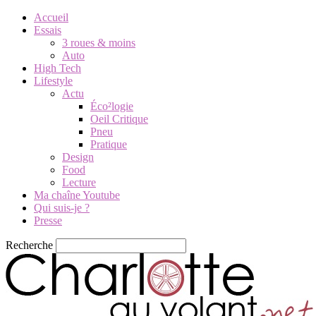
Accueil
Essais
3 roues & moins
Auto
High Tech
Lifestyle
Actu
Éco²logie
Oeil Critique
Pneu
Pratique
Design
Food
Lecture
Ma chaîne Youtube
Qui suis-je ?
Presse
Recherche