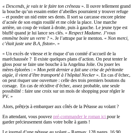
« Descends, je vais te le faire ton créneau
». Il ouvre tellement grand
la bouche qu’un essaim entier d’abeilles pourraient y trouver refuge
– et pondre un nid entre ses dents. Il sort sa carcasse encore pleine
d’acnée de son engin rouillé et me cède la place. Une marche
arrière, un coup de volant à droite, puis à gauche. Le jeune type est
bluffé quand je lui lance ses clés. «
Respect Madame. J’vous
emmène boire un verre ?
». Je l’attrape par le menton. «
Non merci,
c’était juste une B.A, fiston
». »
« Un excès de vitesse et le risque d’un comité d’accueil de la
maréchaussée ? Il existe quelques plans d’action. On peut tenter le
gloss pour se faire une bouche à la Angelina Jolie. Ou jouer les
mères éplorées : «
Mon petit dernier a fait une crise de péritonite
aigüe, il vient d’être transporté à l’hôpital Necker
». En cas d’échec,
on peut risquer une ouverture : celle des trois premiers boutons du
corsage. En cas de récidive d’échec, assez probable, une seule
possibilité : faire une croix sur un mois de shopping pour régler le
PV. »
Alors, prêt(e)s à embarquer aux côtés de la Pétasse au volant ?
En attendant, vous pouvez
pré-commander le roman ici
pour le
garder précieusement dans votre boîte à gants !
Le journal d’une pétasse au volant – Ramsay. 128 pages, 16.90