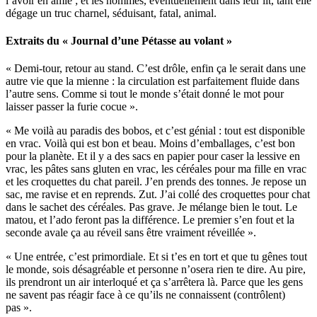
l’avoir en amie ; et les hommes, éventuellement dans leur lit, tant elle
dégage un truc charnel, séduisant, fatal, animal.
Extraits du « Journal d’une Pétasse au volant »
« Demi-tour, retour au stand. C’est drôle, enfin ça le serait dans une
autre vie que la mienne : la circulation est parfaitement fluide dans
l’autre sens. Comme si tout le monde s’était donné le mot pour
laisser passer la furie cocue ».
« Me voilà au paradis des bobos, et c’est génial : tout est disponible
en vrac. Voilà qui est bon et beau. Moins d’emballages, c’est bon
pour la planète. Et il y a des sacs en papier pour caser la lessive en
vrac, les pâtes sans gluten en vrac, les céréales pour ma fille en vrac
et les croquettes du chat pareil. J’en prends des tonnes. Je repose un
sac, me ravise et en reprends. Zut. J’ai collé des croquettes pour chat
dans le sachet des céréales. Pas grave. Je mélange bien le tout. Le
matou, et l’ado feront pas la différence. Le premier s’en fout et la
seconde avale ça au réveil sans être vraiment réveillée ».
« Une entrée, c’est primordiale. Et si t’es en tort et que tu gênes tout
le monde, sois désagréable et personne n’osera rien te dire. Au pire,
ils prendront un air interloqué et ça s’arrêtera là. Parce que les gens
ne savent pas réagir face à ce qu’ils ne connaissent (contrôlent)
pas ».