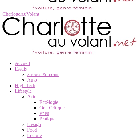
CharlotteAuVolant
Accueil
Essais
3 roues & moins
Auto
High Tech
Lifestyle
Actu
Éco²logie
Oeil Critique
Pneu
Pratique
Design
Food
Lecture