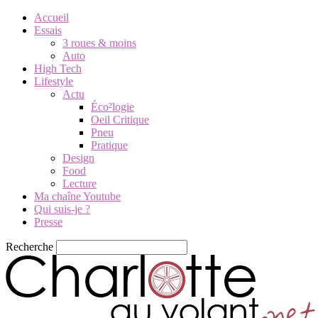
Accueil
Essais
3 roues & moins
Auto
High Tech
Lifestyle
Actu
Éco²logie
Oeil Critique
Pneu
Pratique
Design
Food
Lecture
Ma chaîne Youtube
Qui suis-je ?
Presse
Recherche