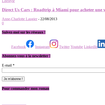
Lifestyle
Direct Us Cars : Roadtrip à Miami pour acheter une vo
Anne-Charlotte Laugier
-
22/08/2013
0
Suivez-moi sur les réseaux !
Facebook
Instagram
Twitter
Youtube
LinkedIn
Abonnez-vous à la newsletter !
E-mail
*
Pour commander mon roman