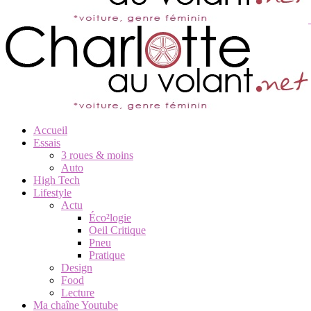
Accueil
Essais
3 roues & moins
Auto
High Tech
Lifestyle
Actu
Éco²logie
Oeil Critique
Pneu
Pratique
Design
Food
Lecture
Ma chaîne Youtube