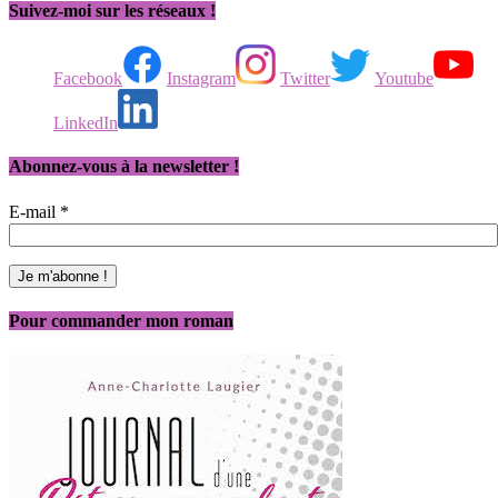
Suivez-moi sur les réseaux !
Facebook
Instagram
Twitter
Youtube
LinkedIn
Abonnez-vous à la newsletter !
E-mail
*
Pour commander mon roman