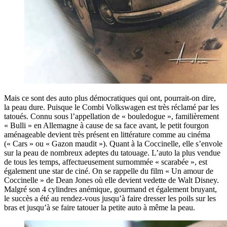
Mais ce sont des auto plus démocratiques qui ont, pourrait-on dire,
la peau dure. Puisque le Combi Volkswagen est très réclamé par les
tatoués. Connu sous l’appellation de « bouledogue », familièrement
« Bulli » en Allemagne à cause de sa face avant, le petit fourgon
aménageable devient très présent en littérature comme au cinéma
(« Cars » ou « Gazon maudit »). Quant à la Coccinelle, elle s’envole
sur la peau de nombreux adeptes du tatouage. L’auto la plus vendue
de tous les temps, affectueusement surnommée « scarabée », est
également une star de ciné. On se rappelle du film « Un amour de
Coccinelle » de Dean Jones où elle devient vedette de Walt Disney.
Malgré son 4 cylindres anémique, gourmand et également bruyant,
le succès a été au rendez-vous jusqu’à faire dresser les poils sur les
bras et jusqu’à se faire tatouer la petite auto à même la peau.