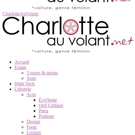
CharlotteAuVolant
Accueil
Essais
3 roues & moins
Auto
High Tech
Lifestyle
Actu
Éco²logie
Oeil Critique
Pneu
Pratique
Design
Food
Lecture