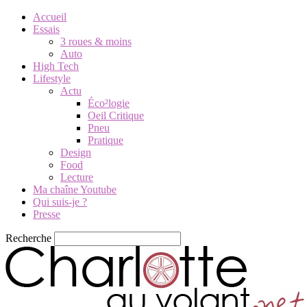
Accueil
Essais
3 roues & moins
Auto
High Tech
Lifestyle
Actu
Éco²logie
Oeil Critique
Pneu
Pratique
Design
Food
Lecture
Ma chaîne Youtube
Qui suis-je ?
Presse
Recherche