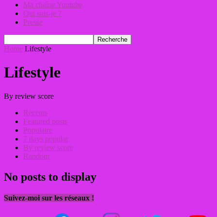
Ma chaîne Youtube
Qui suis-je ?
Presse
Home
Lifestyle
Lifestyle
By review score
Recents
Featured posts
Populaire
7 days popular
By review score
Random
No posts to display
Suivez-moi sur les réseaux !