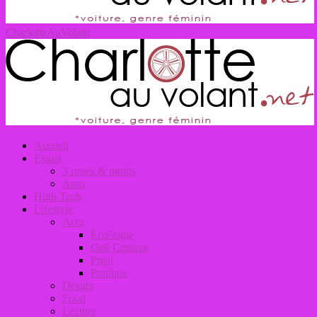
CharlotteAuVolant
Accueil
Essais
3 roues & moins
Auto
High Tech
Lifestyle
Actu
Éco²logie
Oeil Critique
Pneu
Pratique
Design
Food
Lecture