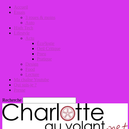
Accueil
Essais
3 roues & moins
Auto
High Tech
Lifestyle
Actu
Éco²logie
Oeil Critique
Pneu
Pratique
Design
Food
Lecture
Ma chaîne Youtube
Qui suis-je ?
Presse
Recherche