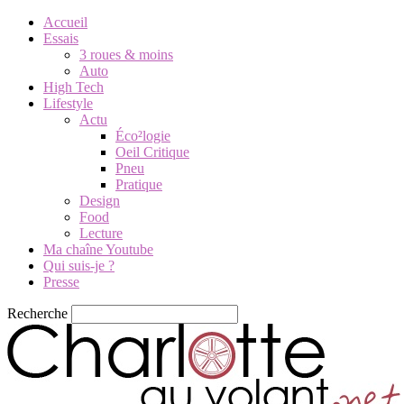
Accueil
Essais
3 roues & moins
Auto
High Tech
Lifestyle
Actu
Éco²logie
Oeil Critique
Pneu
Pratique
Design
Food
Lecture
Ma chaîne Youtube
Qui suis-je ?
Presse
Recherche