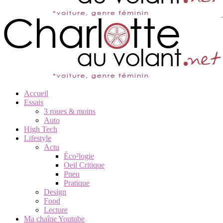
Accueil
Essais
3 roues & moins
Auto
High Tech
Lifestyle
Actu
Éco²logie
Oeil Critique
Pneu
Pratique
Design
Food
Lecture
Ma chaîne Youtube