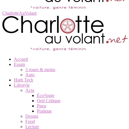
CharlotteAuVolant
Accueil
Essais
3 roues & moins
Auto
High Tech
Lifestyle
Actu
Éco²logie
Oeil Critique
Pneu
Pratique
Design
Food
Lecture