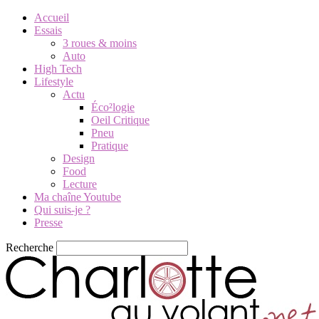
Accueil
Essais
3 roues & moins
Auto
High Tech
Lifestyle
Actu
Éco²logie
Oeil Critique
Pneu
Pratique
Design
Food
Lecture
Ma chaîne Youtube
Qui suis-je ?
Presse
Recherche