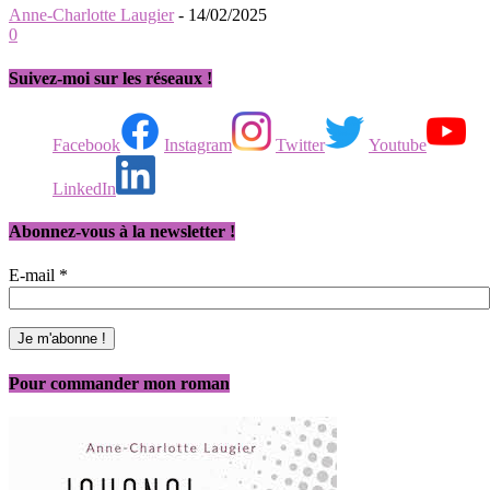
Anne-Charlotte Laugier
-
14/02/2025
0
Suivez-moi sur les réseaux !
Facebook
Instagram
Twitter
Youtube
LinkedIn
Abonnez-vous à la newsletter !
E-mail
*
Pour commander mon roman