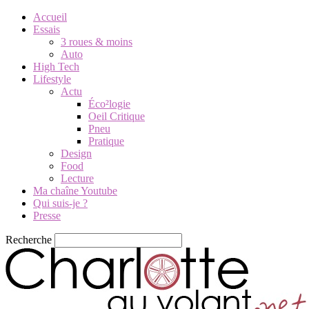
Accueil
Essais
3 roues & moins
Auto
High Tech
Lifestyle
Actu
Éco²logie
Oeil Critique
Pneu
Pratique
Design
Food
Lecture
Ma chaîne Youtube
Qui suis-je ?
Presse
Recherche