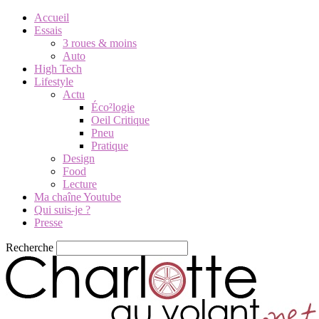
Accueil
Essais
3 roues & moins
Auto
High Tech
Lifestyle
Actu
Éco²logie
Oeil Critique
Pneu
Pratique
Design
Food
Lecture
Ma chaîne Youtube
Qui suis-je ?
Presse
Recherche