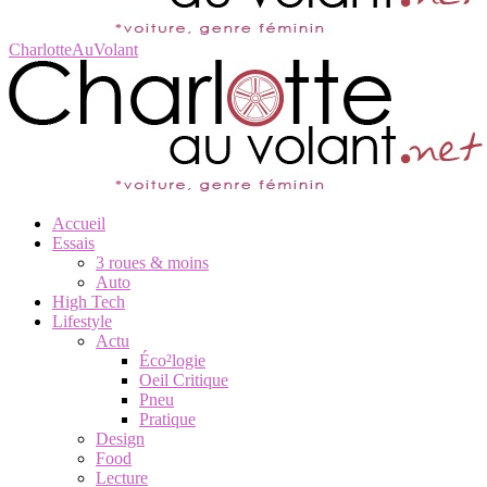
CharlotteAuVolant
Accueil
Essais
3 roues & moins
Auto
High Tech
Lifestyle
Actu
Éco²logie
Oeil Critique
Pneu
Pratique
Design
Food
Lecture