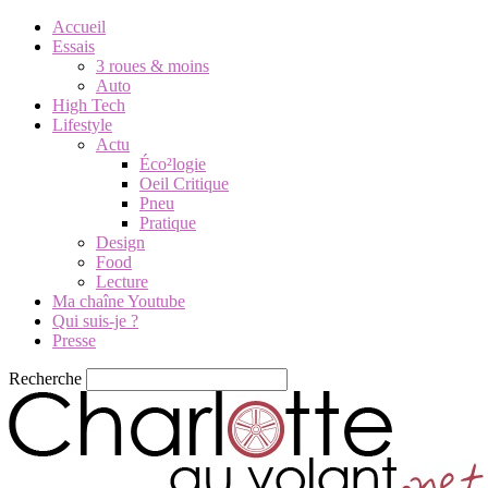
Accueil
Essais
3 roues & moins
Auto
High Tech
Lifestyle
Actu
Éco²logie
Oeil Critique
Pneu
Pratique
Design
Food
Lecture
Ma chaîne Youtube
Qui suis-je ?
Presse
Recherche