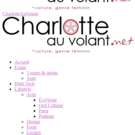
CharlotteAuVolant
Accueil
Essais
3 roues & moins
Auto
High Tech
Lifestyle
Actu
Éco²logie
Oeil Critique
Pneu
Pratique
Design
Food
Lecture