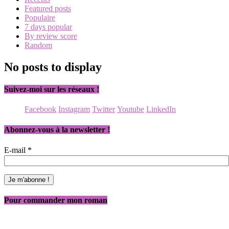
Featured posts
Populaire
7 days popular
By review score
Random
No posts to display
Suivez-moi sur les réseaux !
Facebook
Instagram
Twitter
Youtube
LinkedIn
Abonnez-vous à la newsletter !
E-mail
*
Pour commander mon roman