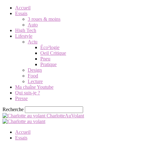
Accueil
Essais
3 roues & moins
Auto
High Tech
Lifestyle
Actu
Éco²logie
Oeil Critique
Pneu
Pratique
Design
Food
Lecture
Ma chaîne Youtube
Qui suis-je ?
Presse
Recherche
CharlotteAuVolant
Accueil
Essais