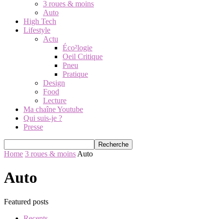
3 roues & moins
Auto
High Tech
Lifestyle
Actu
Éco²logie
Oeil Critique
Pneu
Pratique
Design
Food
Lecture
Ma chaîne Youtube
Qui suis-je ?
Presse
Home
3 roues & moins
Auto
Auto
Featured posts
Recents